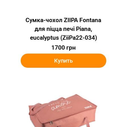
Сумка-чохол ZIIPA Fontana
для піцца печі Piana,
eucalyptus (ZiiPa22-034)
1700
грн
Купить