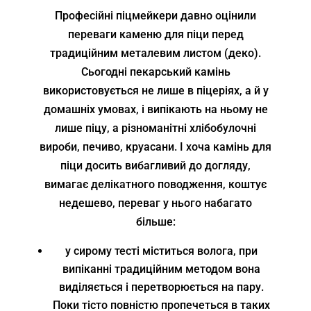
Професійні піцмейкери давно оцінили
переваги каменю для піци перед
традиційним металевим листом (деко).
Сьогодні пекарський камінь
використовується не лише в піцеріях, а й у
домашніх умовах, і випікають на ньому не
лише піцу, а різноманітні хлібобулочні
вироби, печиво, круасани. І хоча камінь для
піци досить вибагливий до догляду,
вимагає делікатного поводження, коштує
недешево, переваг у нього набагато
більше:
у сирому тесті міститься волога, при
випіканні традиційним методом вона
виділяється і перетворюється на пару.
Поки тісто повністю пропечеться в таких