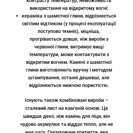
контрасту температур, неможливість
використання на відкритому вогні;
кераміка з шамотної глини, відрізняється
світлим відтінком (у процесі експлуатації
поступово темніє), міцніша,
прогрівається довше, ніж вироби з
червоної глини, витримує вищі
температури, може контактувати з
відкритим вогнем. Камені з шамотної
глини виготовляють вручну і методом
штампування, останні дешевші, але
відрізняються нижчою пористістю.
Існують також комбіновані вироби –
сталевий лист на кам’яній основі. Це
швидше деко, ніж камінь для піци, він
чудово акумулює та віддає тепло, але не
має часу. Глазуроване покриття, яке