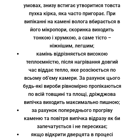
умовах, знизу встигає утворитися товста
пухка кірка, яка часто пригорає. При
випіканні на камені волога вбирається в
його мікропори, скоринка виходить
тонкою і хрумкою, а саме тісто –
ніжнішим, легшим;
камінь відрізняється високою
теплоємністю, після нагрівання довгий
час віддає тепло, яке розсіюється по
всьому об’єму камери. За рахунок цього
будь-які вироби рівномірно пропікаються
по всій товщині та площі, дріжджова
випічка виходить максимально пишною;
за рахунок попереднього прогріву
каменю та повітря випічка відразу як би
запечатується і не пересихає;
якщо відкрити дверцята в процесі