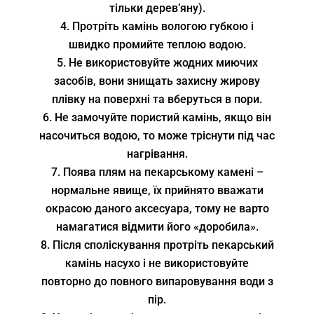
тільки дерев’яну).
Протріть камінь вологою губкою і
швидко промийте теплою водою.
Не використовуйте жодних миючих
засобів, вони знищать захисну жирову
плівку на поверхні та вберуться в пори.
Не замочуйте пористий камінь, якщо він
насочиться водою, то може тріснути під час
нагрівання.
Поява плям на пекарському камені –
нормальне явище, їх прийнято вважати
окрасою даного аксесуара, тому не варто
намагатися відмити його «доробила».
Після споліскування протріть пекарський
камінь насухо і не використовуйте
повторно до повного випаровування води з
пір.