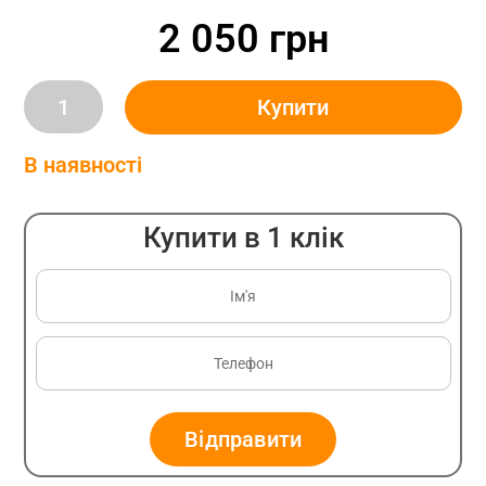
2 050
грн
Шкіряні
Купити
рукавиці
для
В наявності
гриля
ROSLE,
Купити в 1 клік
пара
(25031)
quantity
Відправити