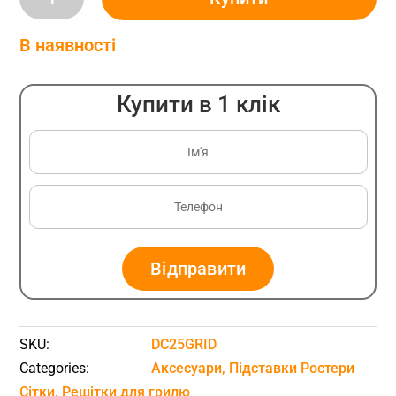
KAMADO
BONO
В наявності
Limited
напівкругла
Купити в 1 клік
чавунна,
Ø
55
см.
(DC25GRID)
quantity
Відправити
SKU:
DC25GRID
Categories:
Аксесуари
,
Підставки Ростери
Сітки
,
Решітки для грилю