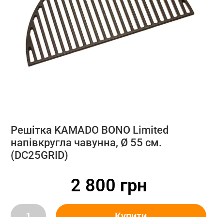
Решітка KAMADO BONO Limited
напівкругла чавунна, Ø 55 см.
(DC25GRID)
2 800
грн
Решітка
Купити