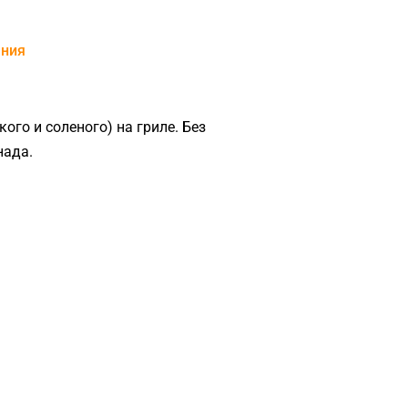
ния
го и соленого) на гриле. Без
нада.