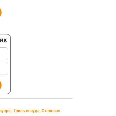
ПОДВЕСНОЙ
ЭЛЕКТРИЧЕСКИЙ
ОБОГРЕВАТЕЛЬ
НАПОЛЬНЫЙ
лик
АКСЕССУАРЫ ДЛЯ
ОБОГРЕВАТЕЛЕЙ
суары
,
Гриль посуда
,
Стальная