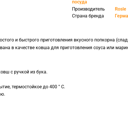
посуда
ЧИСТКА И УХОД
Производитель
Rosle
Страна бренда
Герма
КОМПЛЕКТУЮЩИЕ К
ГРИЛЯМ
КУХОННЫЕ
стого и быстрого приготовления вкусного попкорна (сладко
ПРИНАДЛЕЖНОСТИ
ана в качестве ковша для приготовления соуса или мари
ДЛЯ ПРИГОТОВЛЕНИЯ
ПИЦЦЫ
вш с ручкой из бука.
ПОДСТАВКИ И СТОЛЫ ДЛЯ
ие, термостойкое до 400 ° C.
ГРИЛЕЙ
ую.
ГАЗОВЫЕ БАЛЛОНЫ И
КОМПЛЕКТУЮЩИЕ