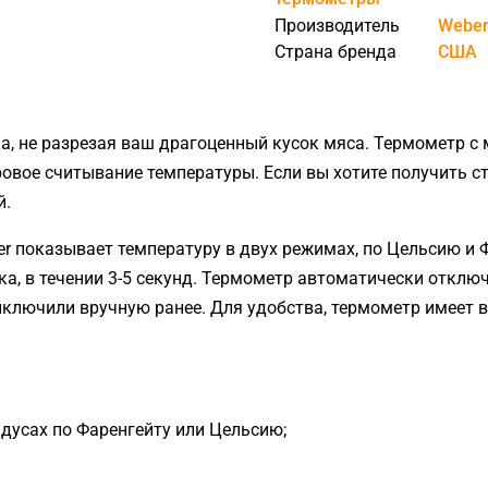
ЧИСТКА И УХОД
Производитель
Webe
Страна бренда
США
КОМПЛЕКТУЮЩИЕ К
ГРИЛЯМ
ка, не разрезая ваш драгоценный кусок мяса. Термометр 
КУХОННЫЕ
вое считывание температуры. Если вы хотите получить степе
ПРИНАДЛЕЖНОСТИ
й.
ДЛЯ ПРИГОТОВЛЕНИЯ
r показывает температуру в двух режимах, по Цельсию и 
ПИЦЦЫ
а, в течении 3-5 секунд. Термометр автоматически отключа
ПОДСТАВКИ И СТОЛЫ ДЛЯ
 выключили вручную ранее. Для удобства, термометр имеет
ГРИЛЕЙ
ГАЗОВЫЕ БАЛЛОНЫ И
КОМПЛЕКТУЮЩИЕ
адусах по Фаренгейту или Цельсию;