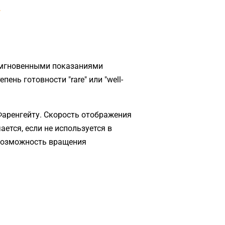
r
с мгновенными показаниями
нь готовности "rare" или "well-
Фаренгейту. Скорость отображения
ется, если не используется в
 возможность вращения