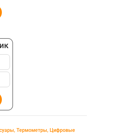
ПОДВЕСНОЙ
ЭЛЕКТРИЧЕСКИЙ
ОБОГРЕВАТЕЛЬ
НАПОЛЬНЫЙ
лик
АКСЕССУАРЫ ДЛЯ
ОБОГРЕВАТЕЛЕЙ
суары
,
Термометры
,
Цифровые