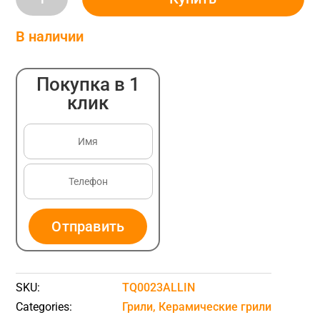
гриль
KAMADO
В наличии
BONO
Grande
Покупка в 1
черный,
клик
Ø
59
cм
(TQ0023ALLIN)
quantity
Отправить
SKU:
TQ0023ALLIN
Categories:
Грили
,
Керамические грили