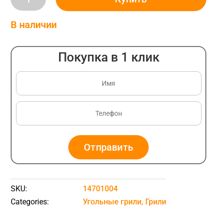
гриль
WEBER
В наличии
Master-
Touch
Покупка в 1 клик
GBS
E-
5750
Ø
57
см,
чорний
Отправить
(14701004)
quantity
SKU:
14701004
Categories:
Угольные грили
,
Грили