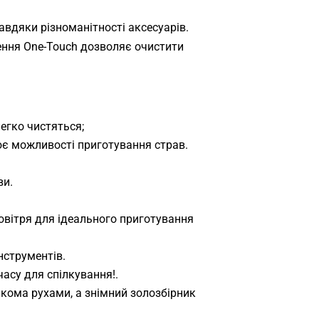
вдяки різноманітності аксесуарів.
ення One-Touch дозволяє очистити
егко чистяться;
ює можливості приготування страв.
ви.
вітря для ідеального приготування
нструментів.
асу для спілкування!.
ькома рухами, а знімний золозбірник