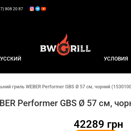
7) 808 20 87
РУССКИЙ
УСЛОВИЯ
льний гриль WEBER Performer GBS Ø 57 см, чорний (153010
BER Performer GBS Ø 57 см, чор
УГОЛЬ РОЗЖИГ КОПЧЕНИЕ
ГРИЛЬ ПОСУДА
42289
грн
ВЕРТЕЛЫ И