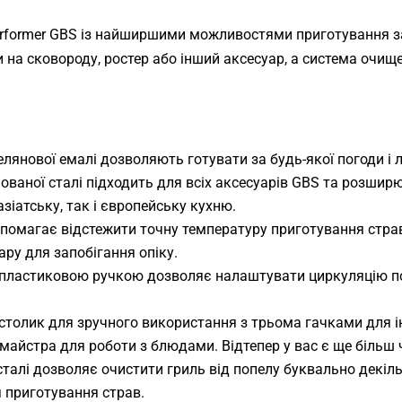
ЧИСТКА И УХОД
erformer GBS із найширшими можливостями приготування за
КОМПЛЕКТУЮЩИЕ К
на сковороду, ростер або інший аксесуар, а система очищ
ГРИЛЯМ
КУХОННЫЕ
ПРИНАДЛЕЖНОСТИ
лянової емалі дозволяють готувати за будь-якої погоди і л
ованої сталі підходить для всіх аксесуарів GBS та розшир
ДЛЯ ПРИГОТОВЛЕНИЯ
зіатську, так і європейську кухню.
ПИЦЦЫ
помагає відстежити точну температуру приготування стра
ПОДСТАВКИ И СТОЛЫ ДЛЯ
ру для запобігання опіку.
ГРИЛЕЙ
з пластиковою ручкою дозволяє налаштувати циркуляцію по
ГАЗОВЫЕ БАЛЛОНЫ И
толик для зручного використання з трьома гачками для і
КОМПЛЕКТУЮЩИЕ
айстра для роботи з блюдами. Відтепер у вас є ще більш ч
сталі дозволяє очистити гриль від попелу буквально декіл
я приготування страв.