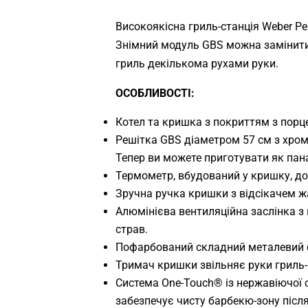
Високоякісна гриль-станція Weber P
Знімний модуль GBS можна замінити 
гриль декількома рухами руки.
ОСОБЛИВОСТІ:
Котел та кришка з покриттям з порце
Решітка GBS діаметром 57 см з хром
Тепер ви можете приготувати як пана
Термометр, вбудований у кришку, до
Зручна ручка кришки з відсікачем жа
Алюмінієва вентиляційна заслінка 
страв.
Пофарбований складний металевий с
Тримач кришки звільняє руки гриль-м
Система One-Touch® із нержавіючої 
забезпечує чисту барбекю-зону післ