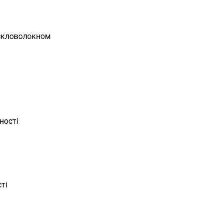
 скловолокном
ності
ті