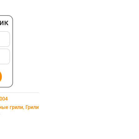
ПОДВЕСНОЙ
ЭЛЕКТРИЧЕСКИЙ
лик
ОБОГРЕВАТЕЛЬ
НАПОЛЬНЫЙ
АКСЕССУАРЫ ДЛЯ
ОБОГРЕВАТЕЛЕЙ
004
ные грили
,
Грили
r