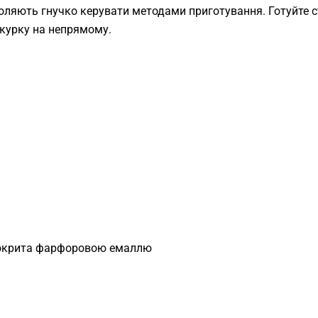
воляють гнучко керувати методами приготування. Готуйте с
у курку на непрямому.
 покрита фарфоровою емаллю